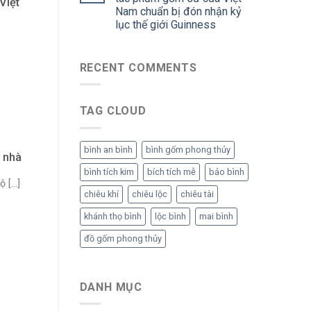
Việt
Nam chuẩn bị đón nhận kỷ
lục thế giới Guinness
RECENT COMMENTS
TAG CLOUD
bình an bình
bình gốm phong thủy
 nhà
bình tích kim
bích tích mễ
bảo bình
[...]
chiêu khí
chiêu lộc
chiêu tài
khánh thọ bình
lộc bình
mai bình
đồ gốm phong thủy
DANH MỤC