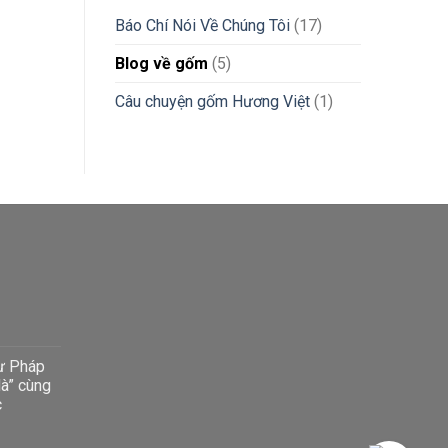
Báo Chí Nói Về Chúng Tôi
(17)
Blog về gốm
(5)
Câu chuyện gốm Hương Việt
(1)
ư Pháp
à” cùng
c