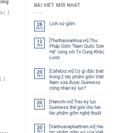
sống
BÀI VIẾT MỚI NHẤT
[...]
Lịch sử gốm
28
Th11
[Thethaovanhoa.vn] Thư
12
Th3
Pháp Gốm “Nam Quốc Sơn
Hà” cùng với Ts Cung Khắc
Lược
[Cafebiz.vn] Có gì đặc biệt
20
Th7
trong 2 tác phẩm gốm Việt
..]
Nam vừa được Guinness
công nhận kỷ lục?
[Hanoitv.vn] Trao kỷ lục
20
Th7
Guinness thế giới cho hai
tác phẩm gốm nghệ thuật
[Vanhoavaphattrien.vn] Hai
20
Th7
tác phẩm gốm sứ của Việt