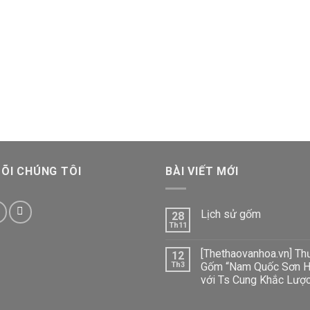
ÕI CHÚNG TÔI
BÀI VIẾT MỚI
Lịch sử gốm
28
Th11
[Thethaovanhoa.vn] Th
12
Th3
Gốm “Nam Quốc Sơn H
với Ts Cung Khắc Lượ