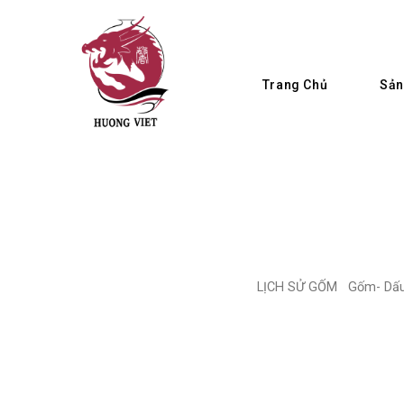
Skip
to
content
Sản
Trang Chủ
LỊCH SỬ GỐM Gốm- Dấu mố