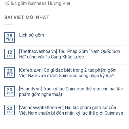
Kỷ lục gốm Guinness Hương Việt
BÀI VIẾT MỚI NHẤT
Lịch sử gốm
28
Th11
[Thethaovanhoa.vn] Thư Pháp Gốm “Nam Quốc Sơn
12
Th3
Hà” cùng với Ts Cung Khắc Lược
[Cafebiz.vn] Có gì đặc biệt trong 2 tác phẩm gốm
20
Th7
Việt Nam vừa được Guinness công nhận kỷ lục?
[Hanoitv.vn] Trao kỷ lục Guinness thế giới cho hai tác
20
Th7
phẩm gốm nghệ thuật
[Vanhoavaphattrien.vn] Hai tác phẩm gốm sứ của
20
Th7
Việt Nam chuẩn bị đón nhận kỷ lục thế giới Guinness