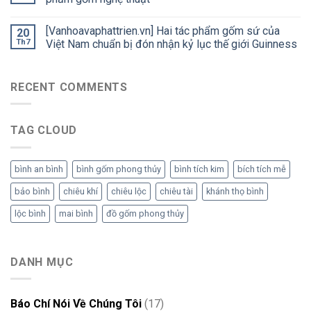
[Vanhoavaphattrien.vn] Hai tác phẩm gốm sứ của
20
Th7
Việt Nam chuẩn bị đón nhận kỷ lục thế giới Guinness
RECENT COMMENTS
TAG CLOUD
bình an bình
bình gốm phong thủy
bình tích kim
bích tích mễ
bảo bình
chiêu khí
chiêu lộc
chiêu tài
khánh thọ bình
lộc bình
mai bình
đồ gốm phong thủy
DANH MỤC
Báo Chí Nói Về Chúng Tôi
(17)