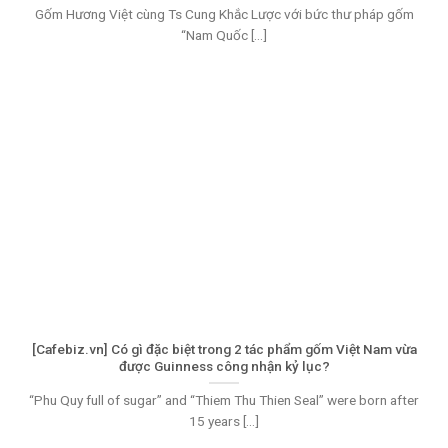
Gốm Hương Việt cùng Ts Cung Khắc Lược với bức thư pháp gốm
“Nam Quốc [...]
[Cafebiz.vn] Có gì đặc biệt trong 2 tác phẩm gốm Việt Nam vừa
được Guinness công nhận kỷ lục?
“Phu Quy full of sugar” and “Thiem Thu Thien Seal” were born after
15 years [...]