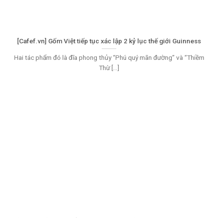
[Cafef.vn] Gốm Việt tiếp tục xác lập 2 kỷ lục thế giới Guinness
Hai tác phẩm đó là đĩa phong thủy “Phú quý mãn đường” và “Thiềm
Thừ [...]