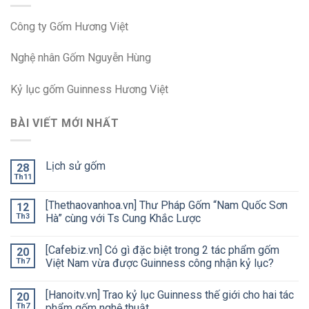
Công ty Gốm Hương Việt
Nghệ nhân Gốm Nguyễn Hùng
Kỷ lục gốm Guinness Hương Việt
BÀI VIẾT MỚI NHẤT
Lịch sử gốm
28
Th11
[Thethaovanhoa.vn] Thư Pháp Gốm “Nam Quốc Sơn
12
Th3
Hà” cùng với Ts Cung Khắc Lược
[Cafebiz.vn] Có gì đặc biệt trong 2 tác phẩm gốm
20
Th7
Việt Nam vừa được Guinness công nhận kỷ lục?
[Hanoitv.vn] Trao kỷ lục Guinness thế giới cho hai tác
20
Th7
phẩm gốm nghệ thuật