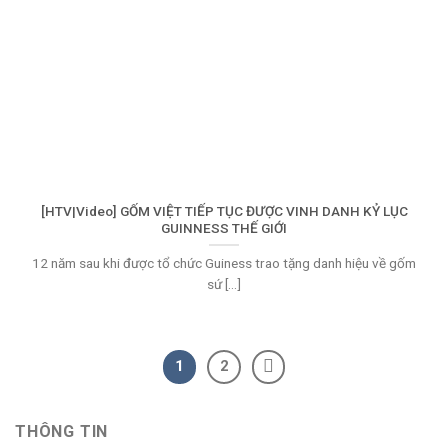
[HTV|Video] GỐM VIỆT TIẾP TỤC ĐƯỢC VINH DANH KỶ LỤC
GUINNESS THẾ GIỚI
12 năm sau khi được tổ chức Guiness trao tặng danh hiệu về gốm
sứ [...]
1
2
THÔNG TIN