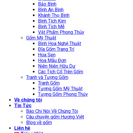
Bảo Bình
Bình An Bình
Khánh Thọ Bình
Bình Tích Kim
Bình Tích Mễ
Vật Phẩm Phong Thủy
Gốm Mỹ Thuật
Bình Hoa Nghệ Thuật
Đĩa Gốm Trang Trí
Hoa Sen
Hoa Mẫu Đơn
Niên Niên Hữu Dư
Các Tích Cổ Trên Gốm
Tranh và Tượng Gốm
Tranh Gốm
Tượng Gốm Mỹ Thuật
Tượng Gốm Phong Thủy
Về chúng tôi
Tin Tức
Báo Chí Nói Về Chúng Tôi
Câu chuyện gốm Hương Việt
Blog về gốm
Liên hệ