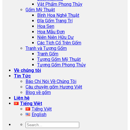
Vật Phẩm Phong Thủy
Gốm Mỹ Thuật
Bình Hoa Nghệ Thuật
Đĩa Gốm Trang Trí
Hoa Sen
Hoa Mẫu Đơn
Niên Niên Hữu Dư
Các Tích Cổ Trên Gốm
Tranh và Tượng Gốm
Tranh Gốm
Tượng Gốm Mỹ Thuật
Tượng Gốm Phong Thủy
Về chúng tôi
Tin Tức
Báo Chí Nói Về Chúng Tôi
Câu chuyện gốm Hương Việt
Blog về gốm
Liên hệ
Tiếng Việt
Tiếng Việt
English
Search
for: