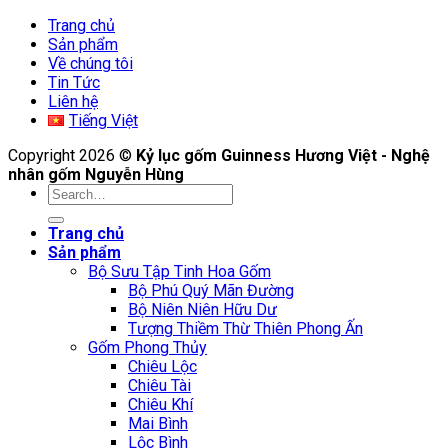
Trang chủ
Sản phẩm
Về chúng tôi
Tin Tức
Liên hệ
Tiếng Việt
Copyright 2026 ©
Kỷ lục gốm Guinness Hương Việt - Nghệ
nhân gốm Nguyễn Hùng
Search
for:
Trang chủ
Sản phẩm
Bộ Sưu Tập Tinh Hoa Gốm
Bộ Phú Quý Mãn Đường
Bộ Niên Niên Hữu Dư
Tượng Thiềm Thừ Thiên Phong Ấn
Gốm Phong Thủy
Chiêu Lộc
Chiêu Tài
Chiêu Khí
Mai Bình
Lộc Bình