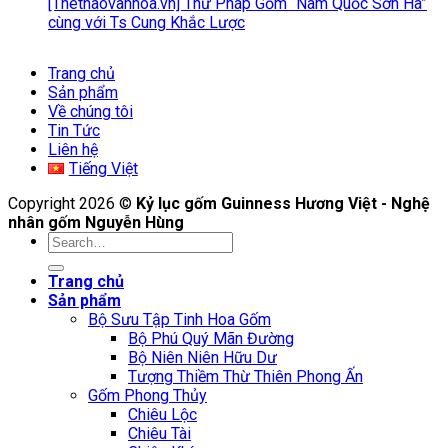
[Thethaovanhoa.vn] Thư Pháp Gốm “Nam Quốc Sơn Hà”
cùng với Ts Cung Khắc Lược
Trang chủ
Sản phẩm
Về chúng tôi
Tin Tức
Liên hệ
Tiếng Việt
Copyright 2026 ©
Kỷ lục gốm Guinness Hương Việt - Nghệ
nhân gốm Nguyễn Hùng
Search
for:
Trang chủ
Sản phẩm
Bộ Sưu Tập Tinh Hoa Gốm
Bộ Phú Quý Mãn Đường
Bộ Niên Niên Hữu Dư
Tượng Thiềm Thừ Thiên Phong Ấn
Gốm Phong Thủy
Chiêu Lộc
Chiêu Tài