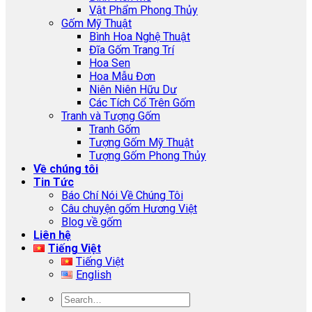
Vật Phẩm Phong Thủy
Gốm Mỹ Thuật
Bình Hoa Nghệ Thuật
Đĩa Gốm Trang Trí
Hoa Sen
Hoa Mẫu Đơn
Niên Niên Hữu Dư
Các Tích Cổ Trên Gốm
Tranh và Tượng Gốm
Tranh Gốm
Tượng Gốm Mỹ Thuật
Tượng Gốm Phong Thủy
Về chúng tôi
Tin Tức
Báo Chí Nói Về Chúng Tôi
Câu chuyện gốm Hương Việt
Blog về gốm
Liên hệ
Tiếng Việt
Tiếng Việt
English
Search
for: