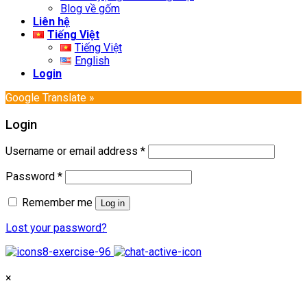
Blog về gốm
Liên hệ
Tiếng Việt
Tiếng Việt
English
Login
Google Translate »
Login
Username or email address
*
Password
*
Remember me
Log in
Lost your password?
×