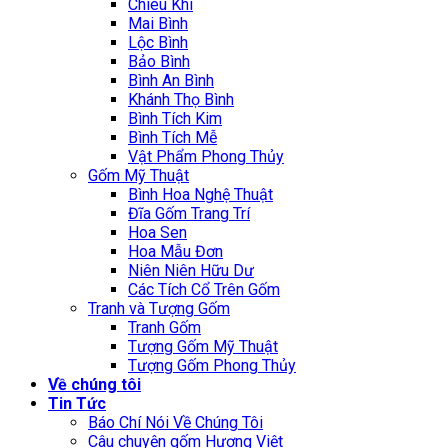
Chiêu Khí
Mai Bình
Lộc Bình
Bảo Bình
Bình An Bình
Khánh Thọ Bình
Bình Tích Kim
Bình Tích Mễ
Vật Phẩm Phong Thủy
Gốm Mỹ Thuật
Bình Hoa Nghệ Thuật
Đĩa Gốm Trang Trí
Hoa Sen
Hoa Mẫu Đơn
Niên Niên Hữu Dư
Các Tích Cổ Trên Gốm
Tranh và Tượng Gốm
Tranh Gốm
Tượng Gốm Mỹ Thuật
Tượng Gốm Phong Thủy
Về chúng tôi
Tin Tức
Báo Chí Nói Về Chúng Tôi
Câu chuyện gốm Hương Việt