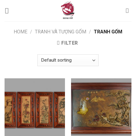
Skip
to
content
HOME
/
TRANH VÀ TƯỢNG GỐM
/
TRANH GỐM
FILTER