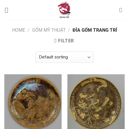
Skip
to
content
HOME
/
GỐM MỸ THUẬT
/
ĐĨA GỐM TRANG TRÍ
FILTER