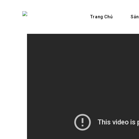
Skip
to
Sản
Trang Chủ
content