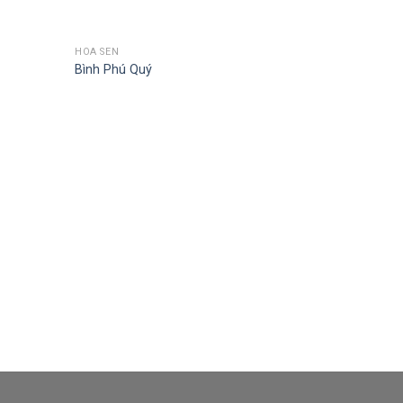
HOA SEN
Bình Phú Quý
HOA SEN
Bình Chiê