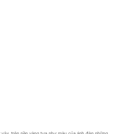
 vậy, trên nền vàng tựa như màu của ánh đèn những