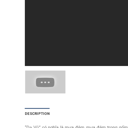
DESCRIPTION
“Dạ Vũ” có nghĩa là mưa đêm, mưa đêm trong gốm c