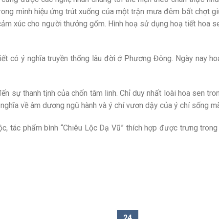
ong mình hiệu ứng trút xuống của một trận mưa đêm bất chợt 
ảm xúc cho người thưởng gốm. Hình hoạ sử dụng hoạ tiết hoa sen
khiết có ý nghĩa truyền thống lâu đời ở Phương Đông. Ngày nay 
n sự thanh tịnh của chốn tâm linh. Chỉ duy nhất loài hoa sen tron
 ý nghĩa về âm dương ngũ hành và ý chí vươn dậy của ý chí sống mã
ộc, tác phẩm bình “Chiêu Lộc Dạ Vũ” thích hợp được trưng tron
24